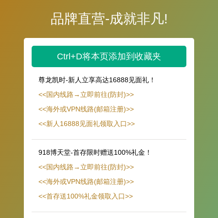
品牌直营-成就非凡!
Ctrl+D将本页添加到收藏夹
尊龙凯时-新人立享高达16888见面礼！
<<国内线路→立即前往(防封)>>
<<海外或VPN线路(邮箱注册)>>
<<新人16888见面礼领取入口>>
918博天堂-首存限时赠送100%礼金！
<<国内线路→立即前往(防封)>>
<<海外或VPN线路(邮箱注册)>>
<<首存送100%礼金领取入口>>